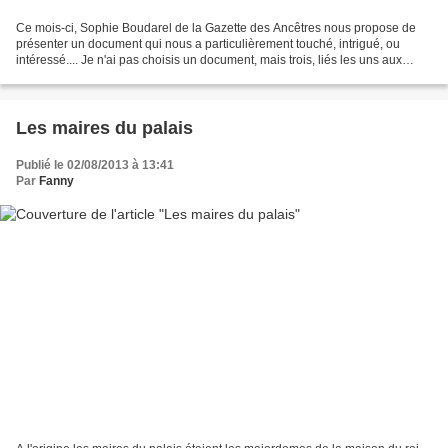
Ce mois-ci, Sophie Boudarel de la Gazette des Ancêtres nous propose de
présenter un document qui nous a particulièrement touché, intrigué, ou
intéressé.... Je n'ai pas choisis un document, mais trois, liés les uns aux
autres. Je cherchais l'ascendance...
Les maires du palais
Publié le 02/08/2013 à 13:41
Par
Fanny