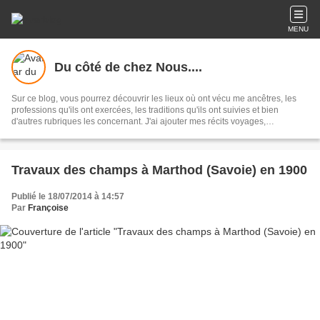
MENU
Du côté de chez Nous....
Sur ce blog, vous pourrez découvrir les lieux où ont vécu me ancêtres, les
professions qu'ils ont exercées, les traditions qu'ils ont suivies et bien
d'autres rubriques les concernant. J'ai ajouter mes récits voyages,
escapades et sorties et quelques recettes de cuisine Vous retrouver l'histoire
de mes ancêtres sur la chronique familiale de Geneanet :
https://gw.geneanet.org/fbuisson_w
Travaux des champs à Marthod (Savoie) en 1900
Publié le 18/07/2014 à 14:57
Par
Françoise