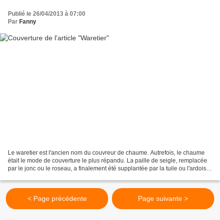
Publié le 26/04/2013 à 07:00
Par
Fanny
Le waretier est l'ancien nom du couvreur de chaume. Autrefois, le chaume
était le mode de couverture le plus répandu. La paille de seigle, remplacée
par le jonc ou le roseau, a finalement été supplantée par la tuile ou l'ardoise.
Aujourd'hui, le chaume...
< Page précédente
Page suivante >