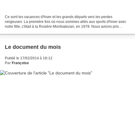
Ce sont les vacances d'hiver et les grands départs vers les pentes
neigeuses. La première fois où nous sommes allés aux sports d'hiver avec
notre fille, c'était à la Rosière-Montvalezan, en 1978. Nous avions pris
pension au relais du Petit Saint-Bernard....
Le document du mois
Publié le 17/02/2014 à 18:12
Par
Françoise