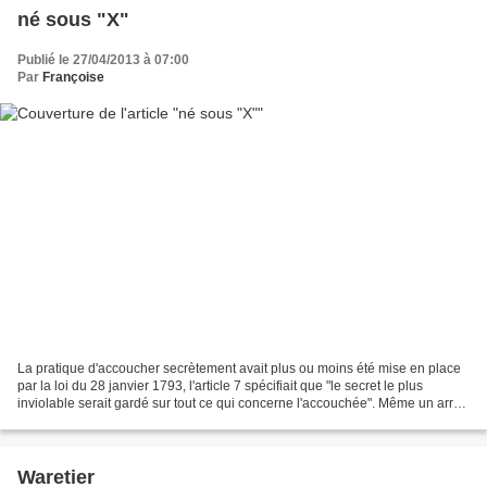
né sous "X"
Publié le 27/04/2013 à 07:00
Par
Françoise
La pratique d'accoucher secrètement avait plus ou moins été mise en place
par la loi du 28 janvier 1793, l'article 7 spécifiait que "le secret le plus
inviolable serait gardé sur tout ce qui concerne l'accouchée". Même un arrêt
de la Cour de Cassation...
Waretier