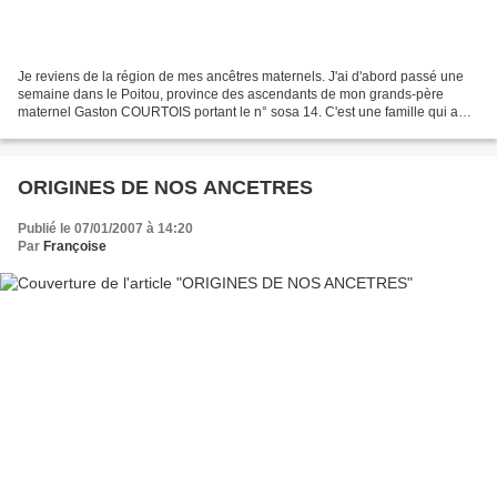
Je reviens de la région de mes ancêtres maternels. J'ai d'abord passé une
semaine dans le Poitou, province des ascendants de mon grands-père
maternel Gaston COURTOIS portant le n° sosa 14. C'est une famille qui a
beaucoup voyagé dans toute la région Poitou-Charente....
ORIGINES DE NOS ANCETRES
Publié le 07/01/2007 à 14:20
Par
Françoise