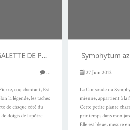
SAINT-PIERRE EN GALETTE DE POMMES DE TERRE
Symphytum az
…
27 Juin 2012
Pierre, coq chantant, Est
La Consoude ou Symphy
on la légende, les taches
mienne, appartient à la 
rte de chaque côté du
Cette petite plante char
 de doigts de l'apôtre
printemps dans mon jard
Elle est bleue, mesure en