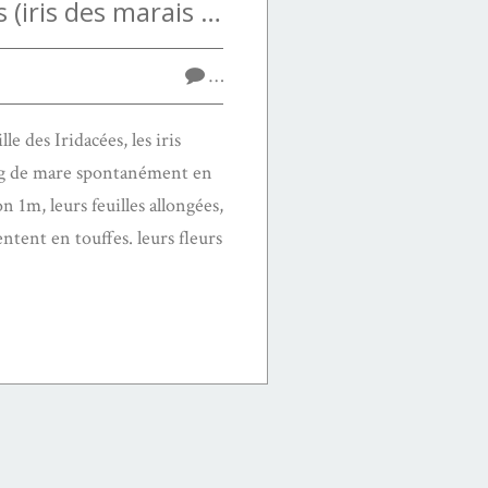
Iris pseudacorus (iris des marais ou iris jaune)
…
le des Iridacées, les iris
ong de mare spontanément en
n 1m, leurs feuilles allongées,
ntent en touffes. leurs fleurs