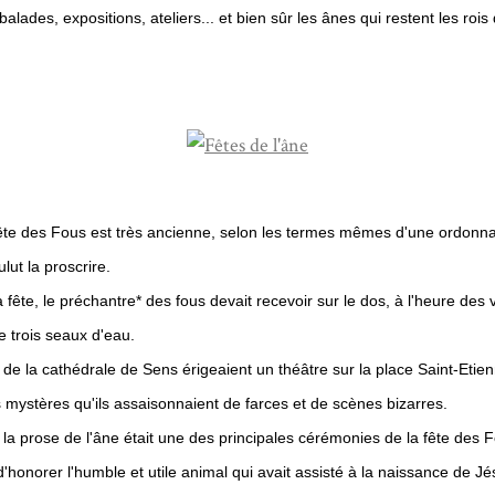
balades, expositions, ateliers... et bien sûr les ânes qui restent les rois 
fête des Fous est très ancienne, selon les termes mêmes d'une ordonn
lut la proscrire.
a fête, le préchantre* des fous devait recevoir sur le dos, à l'heure des
e trois seaux d'eau.
 de la cathédrale de Sens érigeaient un théâtre sur la place Saint-Etien
 mystères qu'ils assaisonnaient de farces et de scènes bizarres.
 la prose de l'âne était une des principales cérémonies de la fête des 
t d'honorer l'humble et utile animal qui avait assisté à la naissance de J