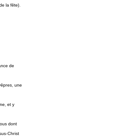
de la fête).
ance de
 vêpres, une
ne, et y
Fous dont
ésus-Christ