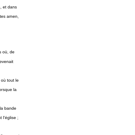
s, et dans
dites amen,
 où, de
revenait
 où tout le
orsque la
 la bande
l'église ;