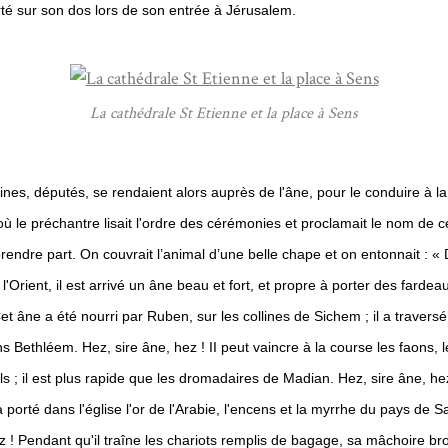
orté sur son dos lors de son entrée à Jérusalem.
La cathédrale St Etienne et la place à Sens
es, députés, se rendaient alors auprès de l'âne, pour le conduire à la 
u où le préchantre lisait l'ordre des cérémonies et proclamait le nom de 
rendre part. On couvrait l’animal d’une belle chape et on entonnait : «
l'Orient, il est arrivé un âne beau et fort, et propre à porter des fardea
et âne a été nourri par Ruben, sur les collines de Sichem ; il a traversé
s Bethléem. Hez, sire âne, hez ! II peut vaincre à la course les faons, 
ls ; il est plus rapide que les dromadaires de Madian. Hez, sire âne, he
 porté dans l'église l'or de l'Arabie, l'encens et la myrrhe du pays de 
z ! Pendant qu'il traîne les chariots remplis de bagage, sa mâchoire br