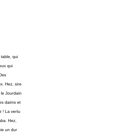
table, qui
ceux qui
 Des
ux. Hez, sire
 le Jourdain
les daims et
z ! La vertu
Saba. Hez,
oie un dur