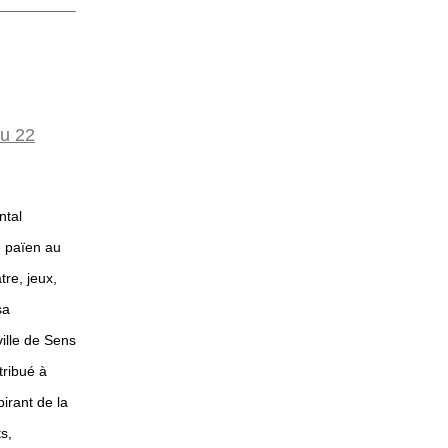
au 22
ntal
te païen au
tre, jeux,
sa
ville de Sens
tribué à
pirant de la
s,