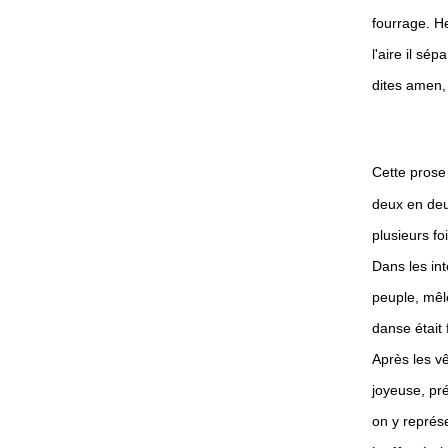
fourrage. He
l'aire il sé
dites amen, 
Cette prose
deux en deu
plusieurs fo
Dans les int
peuple, mêlé
danse était 
Après les v
joyeuse, pré
on y représe