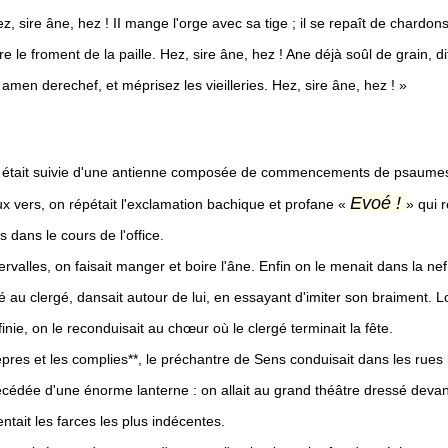
z, sire âne, hez ! II mange l'orge avec sa tige ; il se repaît de chardon
pare le froment de la paille. Hez, sire âne, hez ! Ane déjà soûl de grain, 
amen derechef, et méprisez les vieilleries. Hez, sire âne, hez ! »
 était suivie d'une antienne composée de commencements de psaumes
Evoé !
x vers, on répétait l'exclamation bachique et profane «
» qui 
is dans le cours de l'office.
ervalles, on faisait manger et boire l'âne. Enfin on le menait dans la nef
 au clergé, dansait autour de lui, en essayant d'imiter son braiment. L
finie, on le reconduisait au chœur où le clergé terminait la fête.
êpres et les complies**, le préchantre de Sens conduisait dans les rues
cédée d'une énorme lanterne : on allait au grand théâtre dressé devant 
ntait les farces les plus indécentes.