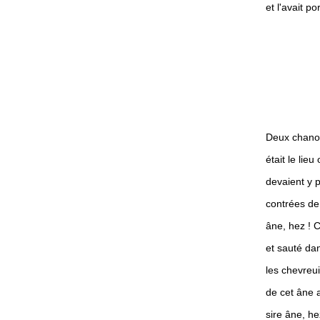
et l'avait p
Deux chanoin
était le lie
devaient y p
contrées de 
âne, hez ! C
et sauté dan
les chevreui
de cet âne a
sire âne, he