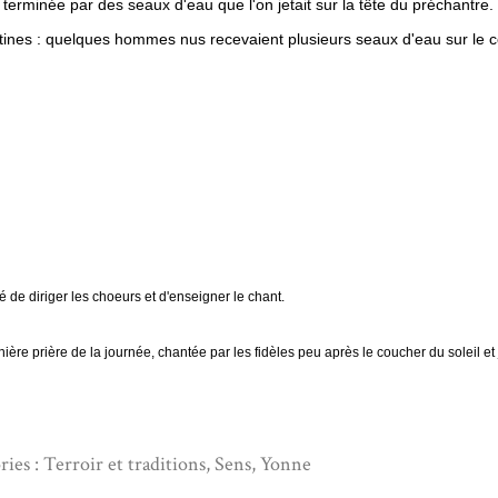
t terminée par des seaux d'eau que l'on jetait sur la tête du préchantre.
tines : quelques hommes nus recevaient plusieurs seaux d'eau sur le c
 de diriger les choeurs et d'enseigner le chant.
nière prière de la journée, chantée par les fidèles peu après le coucher du soleil et
ries :
Terroir et traditions
,
Sens
,
Yonne