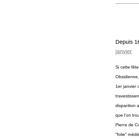
Depuis 16
janvier
.
Si cette fêt
Obsidienne, 
1er janvier o
travestisse
disparition 
que l’on tro
Pierre de C
"folie" médi