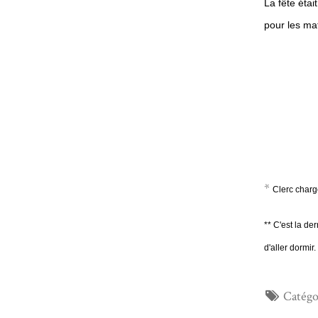
La fête étai
pour les ma
*
Clerc chargé
**
C'est la der
d'aller dormir.
Catégo