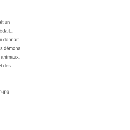
it un
dait...
i donnait
es démons
s animaux.
et des