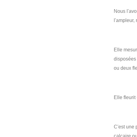
Nous l'avo
l'ampleur, 
Elle mesur
disposées 
ou deux fl
Elle fleurit
C'est une p
calcaire o