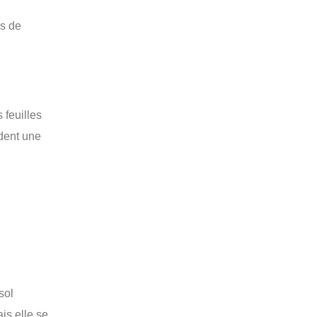
is de
 feuilles
dent une
sol
is elle se