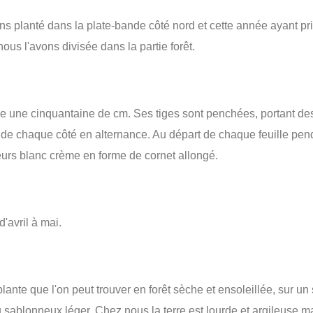
ns planté dans la plate-bande côté nord et cette année ayant pr
nous l'avons divisée dans la partie forêt.
e une cinquantaine de cm. Ses tiges sont penchées, portant des
de chaque côté en alternance. Au départ de chaque feuille pen
eurs blanc crème en forme de cornet allongé.
 d'avril à mai.
lante que l'on peut trouver en forêt sèche et ensoleillée, sur un 
u sablonneux léger. Chez nous la terre est lourde et argileuse ma