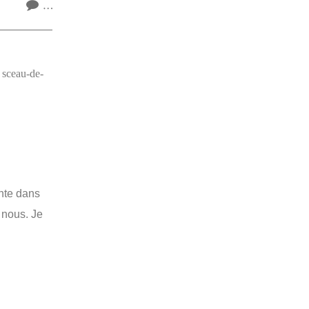
…
 sceau-de-
nte dans
 nous. Je