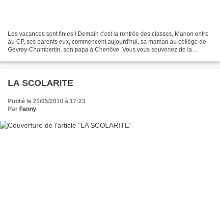
Les vacances sont finies ! Demain c'est la rentrée des classes, Manon entre
au CP, ses parents eux, commencent aujourd'hui, sa maman au collège de
Gevrey-Chambertin, son papa à Chenôve. Vous vous souvenez de la
chanson ? "Qui a eu cette idée folle, un...
LA SCOLARITE
Publié le 21/05/2010 à 17:23
Par
Fanny